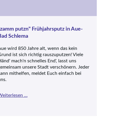
"zamm putzn" Frühjahrsputz in Aue-
Bad Schlema
ue wird 850 Jahre alt, wenn das kein
rund ist sich richtig rauszuputzen! Viele
änd' mach'n schnelles End', lasst uns
gemeinsam unsere Stadt verschönern. Jeder
ann mithelfen, meldet Euch einfach bei
ns.
"zamm
Weiterlesen …
putzn"
Frühjahrsputz
in
Aue-
Bad
de
Schlema