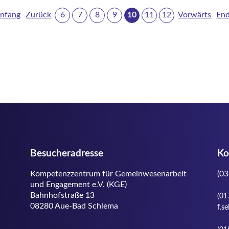
Besucheradresse
Ko
Kompetenzzentrum für Gemeinwesenarbeit
(03
und Engagement e.V. (KGE)
Bahnhofstraße 13
(01
08280 Aue-Bad Schlema
f.s
(01
ang