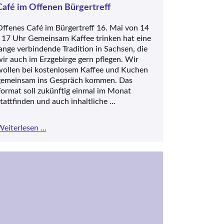
Offenen
Café im Offenen Bürgertreff
Bürgertreff
ffenes Café im Bürgertreff 16. Mai von 14
 17 Uhr Gemeinsam Kaffee trinken hat eine
ange verbindende Tradition in Sachsen, die
ir auch im Erzgebirge gern pflegen. Wir
wollen bei kostenlosem Kaffee und Kuchen
gemeinsam ins Gespräch kommen. Das
ormat soll zukünftig einmal im Monat
tattfinden und auch inhaltliche …
Café
Weiterlesen …
im
Offenen
Bürgertreff