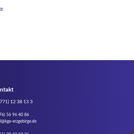
ntakt
771) 12 38 13 3
76) 56 96 40 86
ell@kge-erzgebirge.de
51) 20 42 10 26
ela.klier@kge-erzgebirge.de