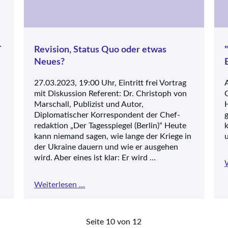
Marschall, Publizist und Autor,
Diplomatischer Korrespondent der Chef-
redaktion „Der Tagesspiegel (Berlin)“ Heute
kann niemand sagen, wie lange der Kriege in
…
der Ukraine dauern und wie er ausgehen
wird. Aber eines ist klar: Er wird …
A
Revision,
Weiterlesen …
G
Status
H
Quo
oder
k
etwas
u
Neues?
Seite 10 von 12
nfang
Zurück
6
7
8
9
10
11
12
Vorwärts
En