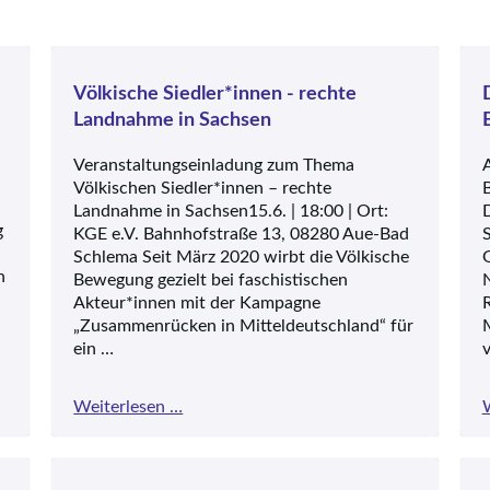
Völkische Siedler*innen - rechte
Landnahme in Sachsen
Veranstaltungseinladung zum Thema
Völkischen Siedler*innen – rechte
B
Landnahme in Sachsen15.6. | 18:00 | Ort:
g
KGE e.V. Bahnhofstraße 13, 08280 Aue-Bad
S
Schlema Seit März 2020 wirbt die Völkische
G
n
Bewegung gezielt bei faschistischen
N
Akteur*innen mit der Kampagne
R
„Zusammenrücken in Mitteldeutschland“ für
M
ein …
Völkische
Weiterlesen …
Siedler*innen
-
rechte