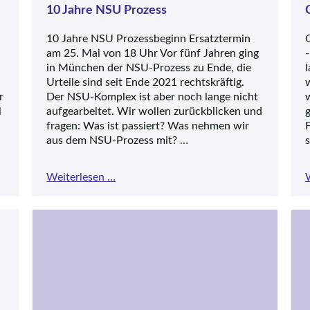
Landnahme
10 Jahre NSU Prozess
in
Sachsen
10 Jahre NSU Prozessbeginn Ersatztermin
O
am 25. Mai von 18 Uhr Vor fünf Jahren ging
-
in München der NSU-Prozess zu Ende, die
l
Urteile sind seit Ende 2021 rechtskräftig.
w
r
Der NSU-Komplex ist aber noch lange nicht
l
aufgearbeitet. Wir wollen zurückblicken und
fragen: Was ist passiert? Was nehmen wir
F
aus dem NSU-Prozess mit? …
s
10
Weiterlesen …
Jahre
NSU
Prozess
Revision, Status Quo oder etwas
Neues?
27.03.2023, 19:00 Uhr, Eintritt frei Vortrag
mit Diskussion Referent: Dr. Christoph von