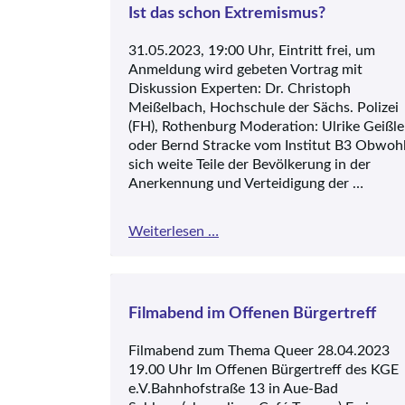
Kopf
Ist das schon Extremismus?
31.05.2023, 19:00 Uhr, Eintritt frei, um
Anmeldung wird gebeten Vortrag mit
Diskussion Experten: Dr. Christoph
Meißelbach, Hochschule der Sächs. Polizei
(FH), Rothenburg Moderation: Ulrike Geißle
oder Bernd Stracke vom Institut B3 Obwoh
sich weite Teile der Bevölkerung in der
Anerkennung und Verteidigung der …
Ist
Weiterlesen …
das
schon
Extremismus?
Filmabend im Offenen Bürgertreff
Filmabend zum Thema Queer 28.04.2023
19.00 Uhr Im Offenen Bürgertreff des KGE
e.V.Bahnhofstraße 13 in Aue-Bad