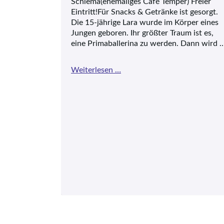
Schlema(ehemaliges Café Temper) Freier
Eintritt!Für Snacks & Getränke ist gesorgt.
Die 15-jährige Lara wurde im Körper eines
Jungen geboren. Ihr größter Traum ist es,
eine Primaballerina zu werden. Dann wird 
Filmabend
Weiterlesen …
im
Offenen
Bürgertreff
A